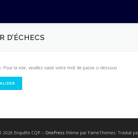
R D’ÉCHECS
Pour la voir, veuillez saisir votre mot de passe ci-dessous :
 © 2026 Enquête CQP
–
OnePress
thème par FameThemes. Traduit pa