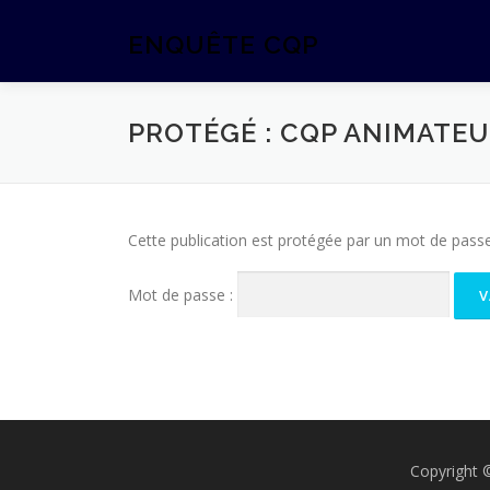
Aller
au
ENQUÊTE CQP
contenu
PROTÉGÉ : CQP ANIMATEU
Cette publication est protégée par un mot de passe. 
Mot de passe :
Copyright