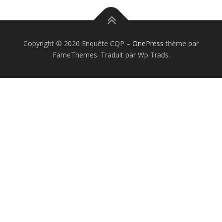
Copyright © 2026 Enquête CQP
–
OnePress
thème par
FameThemes. Traduit par Wp Trads.