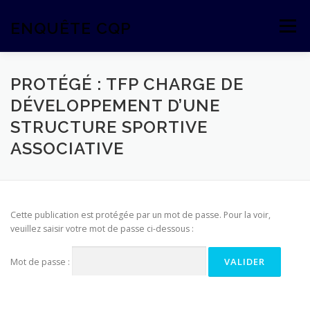
Aller
au
ENQUÊTE CQP
Menu
contenu
PROTÉGÉ : TFP CHARGE DE
DÉVELOPPEMENT D’UNE
STRUCTURE SPORTIVE
ASSOCIATIVE
Cette publication est protégée par un mot de passe. Pour la voir,
veuillez saisir votre mot de passe ci-dessous :
Mot de passe :