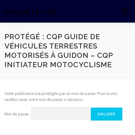
Aller
au
ENQUÊTE CQP
Menu
contenu
PROTÉGÉ : CQP GUIDE DE
VÉHICULES TERRESTRES
MOTORISÉS À GUIDON – CQP
INITIATEUR MOTOCYCLISME
Cette publication est protégée par un mot de passe. Pour la voir,
veuillez saisir votre mot de passe ci-dessous :
Mot de passe :