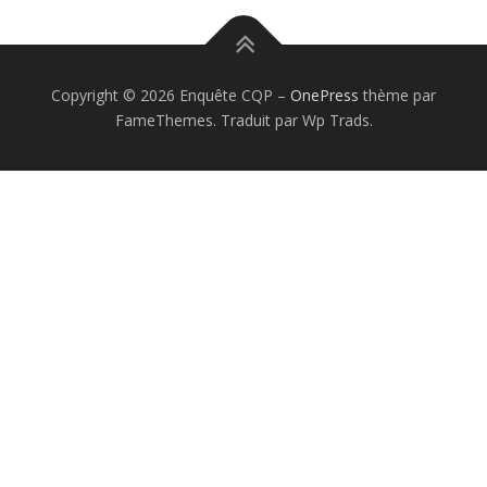
Copyright © 2026 Enquête CQP
–
OnePress
thème par
FameThemes. Traduit par Wp Trads.